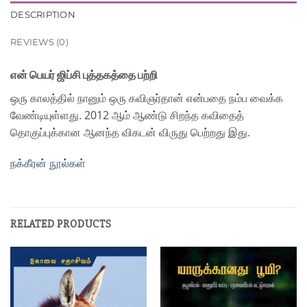
DESCRIPTION
REVIEWS (0)
என் பெயர் ஜிப்சி புத்தகத்தை பற்றி
ஒரு காலத்தில் நானும் ஒரு கவிஞர்தான் என்பதை நம்ப வைக்க
வேண்டியுள்ளது. 2012 ஆம் ஆண்டு சிறந்த கவிதைத்
தொகுப்புக்கான ஆனந்த விகடன் விருது பெற்றது இது.
நக்கீரன் நூல்கள்
RELATED PRODUCTS