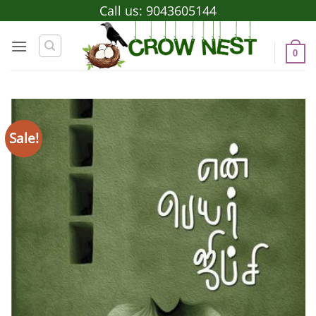
Skip
Call us:
9043605144
to
content
0
Sale!