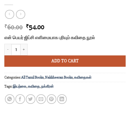
Original
Current
60.00
54.00
₹
₹
price
price
என் பெயர் ஜிப்சி எளிமையாக புரியும் கவிதை நூல்
was:
is:
₹60.00.
₹54.00.
என் பெயர் ஜிப்சி quantity
ADD TO CART
Categories:
All Tamil Books
,
Nakkheeran Books
,
கவிதைகள்
Tags:
இயற்கை
,
கவிதை
,
நக்கீரன்