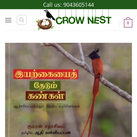
Skip
Call us:
9043605144
to
content
0