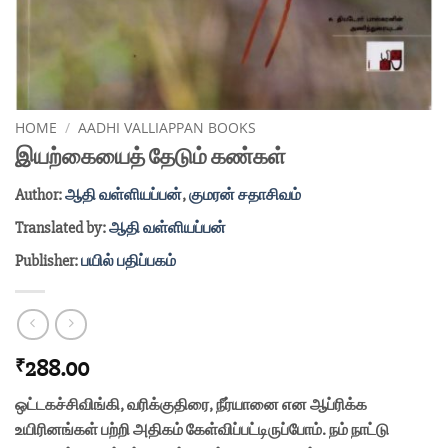
HOME
/
AADHI VALLIAPPAN BOOKS
இயற்கையைத் தேடும் கண்கள்
Author:
ஆதி வள்ளியப்பன்
,
குமரன் சதாசிவம்
Translated by:
ஆதி வள்ளியப்பன்
Publisher:
பயில் பதிப்பகம்
288.00
₹
ஒட்டகச்சிவிங்கி, வரிக்குதிரை, நீர்யானை என ஆப்ரிக்க
உயிரினங்கள் பற்றி அதிகம் கேள்விப்பட்டிருப்போம். நம் நாட்டு