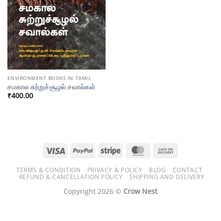
ENVIRONMENT BOOKS IN TAMIL
சமகால சுற்றுச்சூழல் சவால்கள்
₹
400.00
Visa
PayPal
Stripe
MasterCard
Cash
On
TERMS & CONDITION
PRIVACY & POLICY
BLOG
CONTACT
Delivery
REFUND & CANCELLATION POLICY
SHIPPING AND DELIVERY
Copyright 2026 ©
Crow Nest