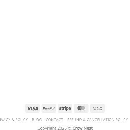
Visa
PayPal
Stripe
MasterCard
Cash
On
IVACY & POLICY
BLOG
CONTACT
REFUND & CANCELLATION POLICY
Delivery
Copyright 2026 ©
Crow Nest