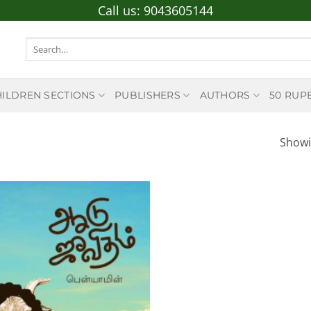
Call us:
9043605144
Search
for:
HILDREN SECTIONS
PUBLISHERS
AUTHORS
50 RUP
Showi