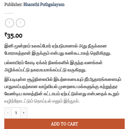
Publisher:
Bharathi Puthgalayam
35.00
₹
இனி மூன்றாம் உலகப்போர் ஏற்படுமானால் அது நீருக்கான
போராகத்தான் இருக்கும் என்பது கண்கூடாகத் தெரிகிறது.
பல்லாயிரம் கோடி ஏக்கர் நிலங்களில் இருந்த வனங்கள்
அழிக்கப்பட்டு நகரமயமாக்கப்பட்டு வருகிறது.
இப்படியுள்ள சூழ்நிலையில் இயற்கையையும் நீர்ஆதாரங்களையும்
பாதுகாப்பதற்கான வாழ்வியல் முறையை மக்களுக்கு கற்றுத்தர
வேண்டிய காலத்தின் கட்டாயம் ஏற்பட்டுள்ளது என்பதைக் கூறும்
வழிந்தோடட்டும் நொய்யல் எனும் இந்நூல்.
வழிந்தோடட்டும் நொய்யல் quantity
ADD TO CART