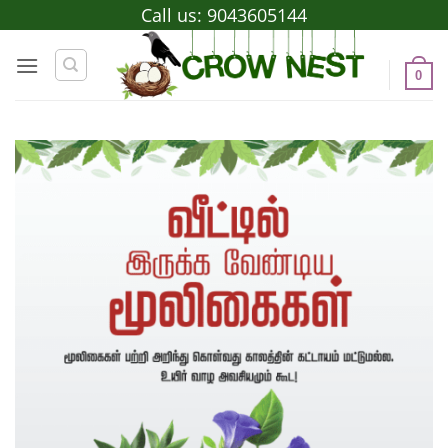
Skip
Call us:
9043605144
to
content
0