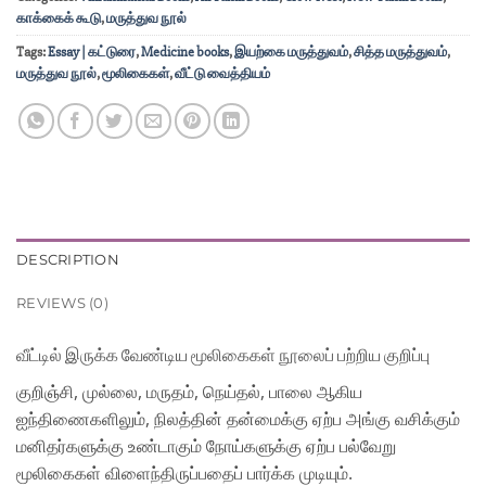
காக்கைக் கூடு
,
மருத்துவ நூல்
Tags:
Essay | கட்டுரை
,
Medicine books
,
இயற்கை மருத்துவம்
,
சித்த மருத்துவம்
,
மருத்துவ நூல்
,
மூலிகைகள்
,
வீட்டு வைத்தியம்
DESCRIPTION
REVIEWS (0)
வீட்டில் இருக்க வேண்டிய மூலிகைகள்
நூலைப் பற்றிய குறிப்பு
குறிஞ்சி, முல்லை, மருதம், நெய்தல், பாலை ஆகிய
ஐந்திணைகளிலும், நிலத்தின் தன்மைக்கு ஏற்ப அங்கு வசிக்கும்
மனிதர்களுக்கு உண்டாகும் நோய்களுக்கு ஏற்ப பல்வேறு
மூலிகைகள் விளைந்திருப்பதைப் பார்க்க முடியும்.