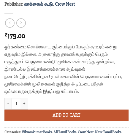
Publisher:
காக்கைக் கூடு
,
Crow Nest
175.00
₹
ஓர் உண்மை சொல்லவா… குப்பைக்குப் போகும் தாவரம் என்று
எதுவுமே இல்லை. அணைத்து தாவரங்களுக்கும் பெரும்
மருத்துவப் பெருமை உண்டு! மூலிகைகள் சார்ந்து ஒன்றல்ல,
இரண்டல்ல இலட்சக்கணக்கான ஆய்வுகள்
நடைபெற்றிருக்கின்றன! மூலிகைகளின் பெருமைகளைப் பரப்ப,
மூலிகைக்ஸ்ல் மூலிகைகள் குறித்த அடிப்படை புரிதல்
ஒவ்வொருவருக்கும் இருப்பது கட்டாயம்.
வீட்டில் இருக்க வேண்டிய மூலிகைகள் quantity
ADD TO CART
Categories:
Vikramkumar Books
,
All Tamil Books
,
Crow Nest
,
New Tamil Books
,