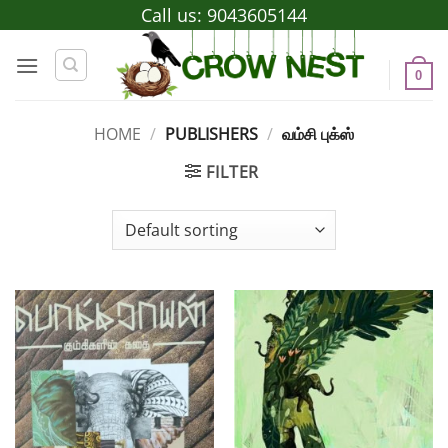
Skip
Call us:
9043605144
to
content
0
HOME
/
PUBLISHERS
/
வம்சி புக்ஸ்
FILTER