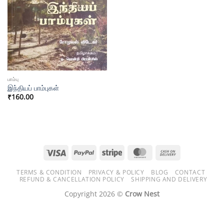
பாம்பு
இந்தியப் பாம்புகள்
₹
160.00
Visa
PayPal
Stripe
MasterCard
Cash
On
TERMS & CONDITION
PRIVACY & POLICY
BLOG
CONTACT
Delivery
REFUND & CANCELLATION POLICY
SHIPPING AND DELIVERY
Copyright 2026 ©
Crow Nest