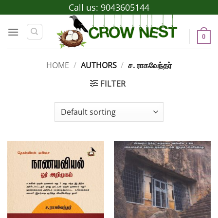
Skip
Call us:
9043605144
to
content
0
HOME
/
AUTHORS
/
ச. ராகவேந்தர்
FILTER