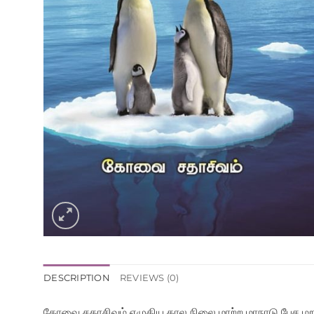
DESCRIPTION
REVIEWS (0)
கோவை சதாசிவம் எழுதிய கால நிலை மாற்ற மாநாடு பேச ம