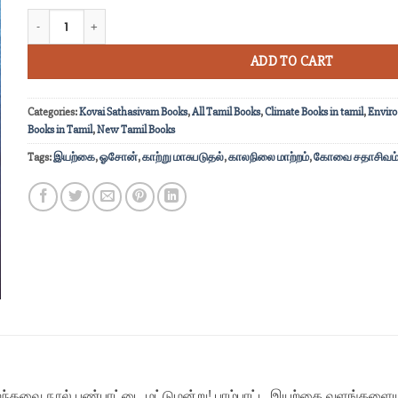
காலநிலை மாநாடு பேச மறந்தவை quantity
ADD TO CART
Categories:
Kovai Sathasivam Books
,
All Tamil Books
,
Climate Books in tamil
,
Enviro
Books in Tamil
,
New Tamil Books
Tags:
இயற்கை
,
ஓசோன்
,
காற்று மாசுபடுதல்
,
காலநிலை மாற்றம்
,
கோவை சதாசிவம
றந்தவை நூல்
பண்பாட்டை மட்டுமன்று! பாழ்பாட்ட இயற்கை வளங்களைய