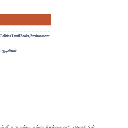
 Politics Tamil Books
,
Environment
்
,
சூழலியல்
ும் மீட்க வேண்டிய உள்ளடக்கத்தை எளிய மொழியின்