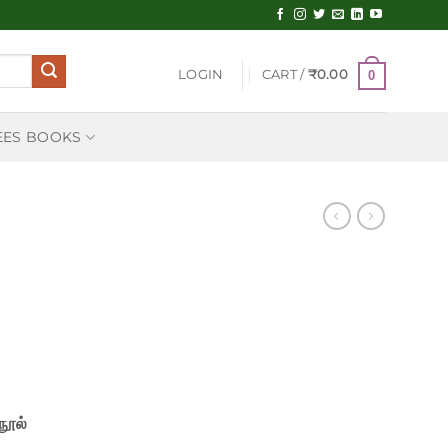
LOGIN
CART /
₹
0.00
0
EES BOOKS
நூல்