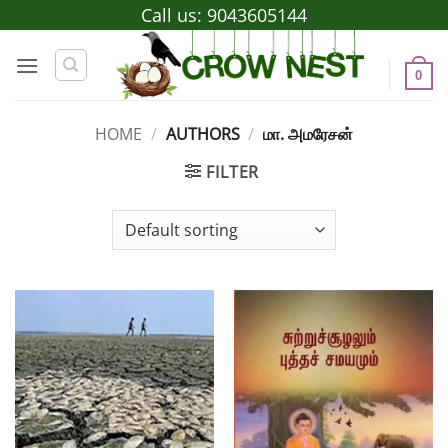
Skip
Call us:
9043605144
to
content
0
HOME
/
AUTHORS
/
மா. அமரேசன்
FILTER