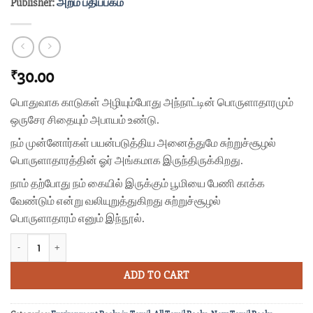
Publisher:
அறம் பதிப்பகம்
30.00
₹
பொதுவாக காடுகள் அழியும்போது அந்நாட்டின் பொருளாதாரமும்
ஒருசேர சிதையும் அபாயம் உண்டு.
நம் முன்னோர்கள் பயன்படுத்திய அனைத்துமே சுற்றுச்சூழல்
பொருளாதாரத்தின் ஓர் அங்கமாக இருந்திருக்கிறது.
நாம் தற்போது நம் கையில் இருக்கும் பூமியை பேணி காக்க
வேண்டும் என்று வலியுறுத்துகிறது
சுற்றுச்சூழல்
பொருளாதாரம்
எனும் இந்நூல்.
சுற்றுச்சூழல் பொருளாதாரம் quantity
ADD TO CART