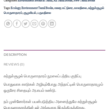
Categories:
Environment Books in Tamil
,
All Tamil Books
,
New Tamil Books
Tags:
Ecology
,
Environment Tamil Books
,
essay
,
கட்டுரை
,
காலநிலை
,
சுற்றுச்சூழல்
பொருளாதாரம்
,
சூழலியல்
,
பருவநிலை
DESCRIPTION
REVIEWS (0)
சுற்றுச்சூழல் பொருளாதாரம்
நூலைப் பற்றிய குறிப்பு
பொதுவாக காடுகள் அழியும்போது அந்நாட்டின் பொருளாதாரமும்
ஒருசேர சிதையும் அபாயம் உண்டு.
நம் முன்னோர்கள் பயன்படுத்திய அனைத்துமே சுற்றுச்சூழல்
பொருளாதாரத்தின் ஓர் அங்கமாக இருந்திருக்கிறது.