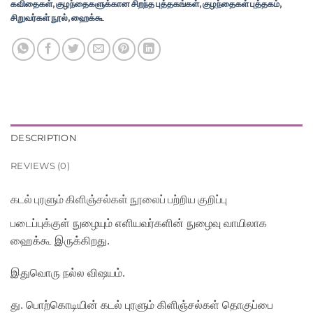
கவிதைகள்
,
குழந்தைகளுக்கான சிறந்த புத்தகங்கள்
,
குழந்தைகள் புத்தகம்
,
சிறுவர்கள் நூல்
,
ஹைக்கூ
DESCRIPTION
REVIEWS (0)
கடல் புரளும் கிளிஞ்சல்கள்
நூலைப் பற்றிய குறிப்பு
படைப்புக்குள் நுழையும் எளியவர்களின் நுழைவு வாயிலாக
ஹைக்கூ இருக்கிறது.
இதுவொரு நல்ல
விஷயம்.
து. பொற்கொடியின் கடல் புரளும் கிளிஞ்சல்கள் தொகுப்பை