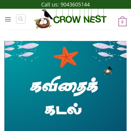
Skip
Call us:
9043605144
to
content
0