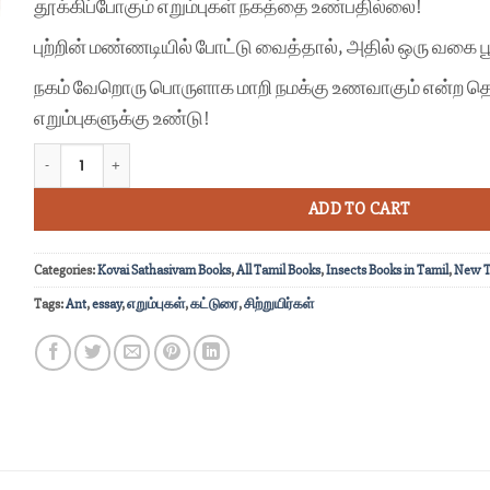
தூக்கிப்போகும்
எறும்புகள்
நகத்தை
உண்பதில்லை!
புற்றின் மண்ணடியில் போட்டு வைத்தால், அதில் ஒரு வகை பூஞ
நகம் வேறொரு பொருளாக மாறி நமக்கு உணவாகும் என்ற த
எறும்புகளுக்கு உண்டு!
எறும்புகளின் வரிசை கலைகிறது quantity
ADD TO CART
Categories:
Kovai Sathasivam Books
,
All Tamil Books
,
Insects Books in Tamil
,
New T
Tags:
Ant
,
essay
,
எறும்புகள்
,
கட்டுரை
,
சிற்றுயிர்கள்