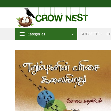
Skip
to
content
Categories
SUBJECTS
C