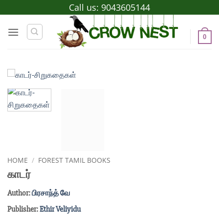
Skip
Call us:
9043605144
to
content
0
HOME
/
FOREST TAMIL BOOKS
காடர்
Author:
பிரசாந்த் வே
Publisher:
Ethir Veliyidu