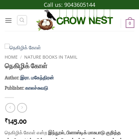
Skip
Call us:
9043605144
to
content
0
HOME
/
NATURE BOOKS IN TAMIL
நெகிழிக் கோள்
Author:
இரா. மகேந்திரன்
Publisher:
காலச்சுவடு
145.00
₹
நெகிழிக் கோள்
என்ற
இந்நூல், பிளாஸ்டிக் மாசுபாடு குறித்த