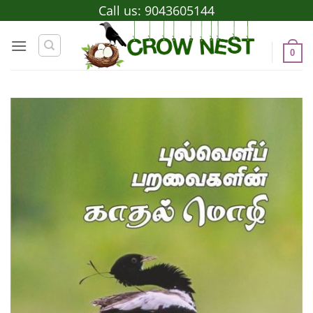
Skip
Call us:
9043605144
to
content
0