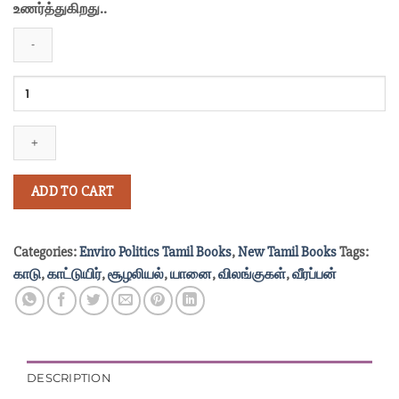
உணர்த்துகிறது..
₹600.00.
₹500.00.
வீரப்பன்
வாழ்ந்ததும்
வீழ்ந்ததும்
பாகம்
2
quantity
ADD TO CART
Categories:
Enviro Politics Tamil Books
,
New Tamil Books
Tags:
காடு
,
காட்டுயிர்
,
சூழலியல்
,
யானை
,
விலங்குகள்
,
வீரப்பன்
DESCRIPTION